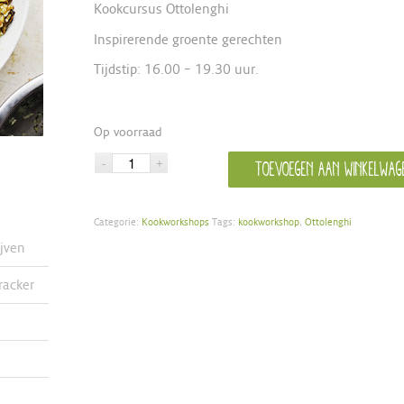
Kookcursus Ottolenghi
Inspirerende groente gerechten
Tijdstip: 16.00 – 19.30 uur.
Op voorraad
Toevoegen aan winkelwag
Categorie:
Kookworkshops
Tags:
kookworkshop
,
Ottolenghi
ijven
racker