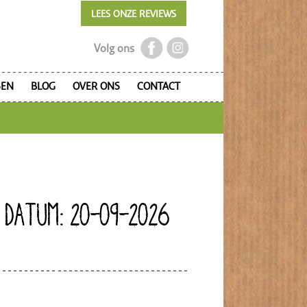
LEES ONZE REVIEWS
Volg ons
SEN
BLOG
OVER ONS
CONTACT
 DATUM: 20-09-2026