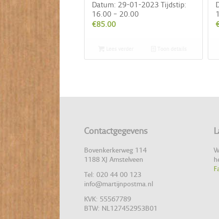
Datum: 29-01-2023 Tijdstip:
D
16.00 – 20.00
1
€
85.00
Lees verder
Toon details
Contactgegevens
L
Bovenkerkerweg 114
W
1188 XJ Amstelveen
h
F
Tel: 020 44 00 123
info@martijnpostma.nl
KVK: 55567789
BTW: NL127452953B01