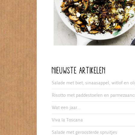
NIEUWSTE ARTIKELEN
Salade met biet, sinaasappel, witlof en ol
Risotto met paddestoelen en parmezaanc
Wat een jaar…
Viva la Toscana
Salade met geroosterde spruitjes