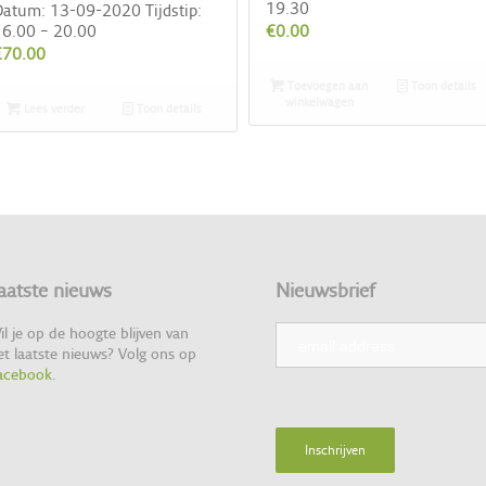
19.30
atum: 13-09-2020 Tijdstip:
6.00 – 20.00
€
0.00
€
70.00
Toevoegen aan
Toon details
winkelwagen
Lees verder
Toon details
aatste nieuws
Nieuwsbrief
il je op de hoogte blijven van
et laatste nieuws? Volg ons op
acebook
.