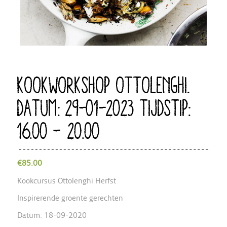
KOOKWORKSHOP OTTOLENGHI.
DATUM: 29-01-2023 TIJDSTIP:
16.00 – 20.00
€
85.00
Kookcursus Ottolenghi Herfst
Inspirerende groente gerechten
Datum: 18-09-2020