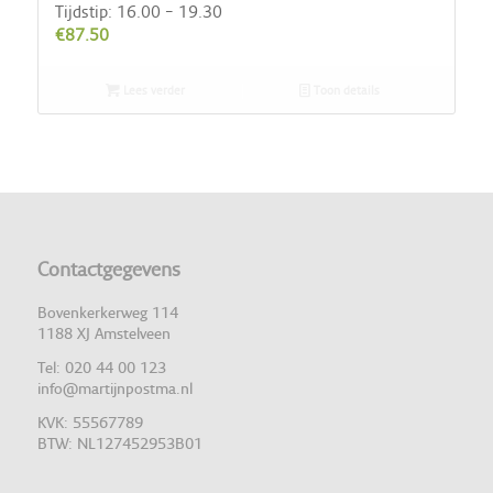
Tijdstip: 16.00 – 19.30
€
87.50
Lees verder
Toon details
Contactgegevens
Bovenkerkerweg 114
1188 XJ Amstelveen
Tel: 020 44 00 123
info@martijnpostma.nl
KVK: 55567789
BTW: NL127452953B01