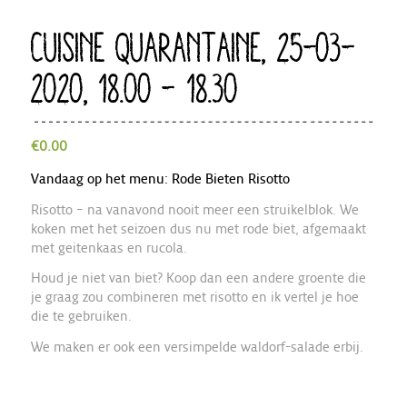
CUISINE QUARANTAINE, 25-03-
2020, 18.00 – 18.30
€
0.00
Vandaag op het menu: Rode Bieten Risotto
Risotto – na vanavond nooit meer een struikelblok. We
koken met het seizoen dus nu met rode biet, afgemaakt
met geitenkaas en rucola.
Houd je niet van biet? Koop dan een andere groente die
je graag zou combineren met risotto en ik vertel je hoe
die te gebruiken.
We maken er ook een versimpelde waldorf-salade erbij.