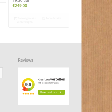
19.30 uur
€
249.00
Toevoegen aan
Toon details
winkelwagen
Reviews