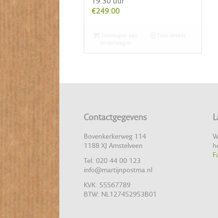
19.30 uur
€
249.00
Toevoegen aan
Toon details
winkelwagen
Contactgegevens
L
Bovenkerkerweg 114
W
1188 XJ Amstelveen
h
F
Tel: 020 44 00 123
info@martijnpostma.nl
KVK: 55567789
BTW: NL127452953B01