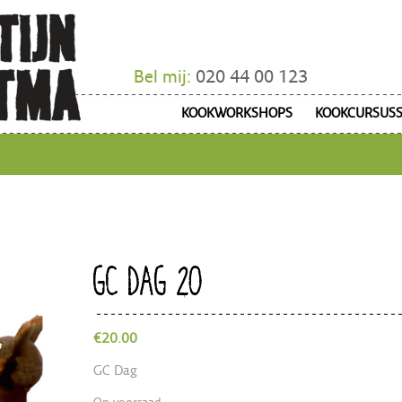
Bel mij:
020 44 00 123
KOOKWORKSHOPS
KOOKCURSUS
GC DAG 20
€
20.00
GC Dag
Op voorraad