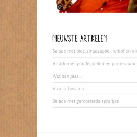
NIEUWSTE ARTIKELEN
Salade met biet, sinaasappel, witlof en ol
Risotto met paddestoelen en parmezaanc
Wat een jaar…
Viva la Toscana
Salade met geroosterde spruitjes