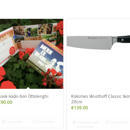
ook-kado-bon Ottolenghi
Koksmes Wusthoff Classic Iko
20cm
€
90.00
€
139.00
Lees verder
Toon details
Toevoegen aan
Toon details
winkelwagen