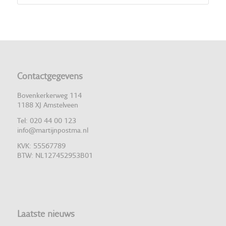
Contactgegevens
Bovenkerkerweg 114
1188 XJ Amstelveen
Tel: 020 44 00 123
info@martijnpostma.nl
KVK: 55567789
BTW: NL127452953B01
Laatste nieuws