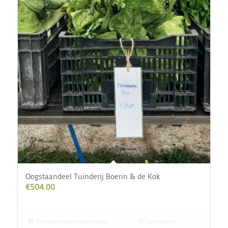
Oogstaandeel Tuinderij Boerin & de Kok
€
504.00
Toevoegen aan winkelwagen
Toon details