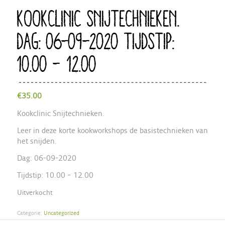
KOOKCLINIC SNIJTECHNIEKEN.
DAG: 06-09-2020 TIJDSTIP:
10.00 – 12.00
€
35.00
Kookclinic Snijtechnieken.
Leer in deze korte kookworkshops de basistechnieken van
het snijden.
Dag: 06-09-2020
Tijdstip: 10.00 – 12.00
Uitverkocht
Categorie:
Uncategorized