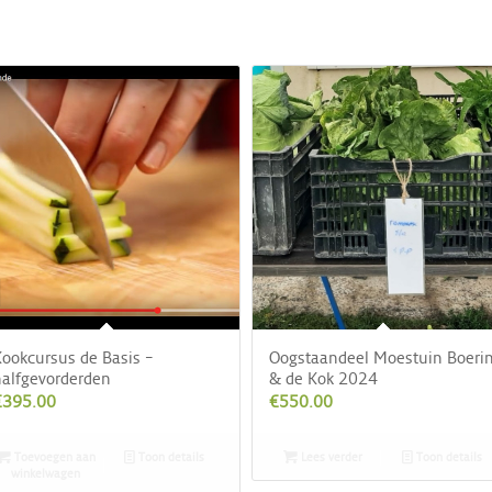
ookcursus de Basis –
Oogstaandeel Moestuin Boeri
alfgevorderden
& de Kok 2024
€
395.00
€
550.00
Toevoegen aan
Toon details
Lees verder
Toon details
winkelwagen