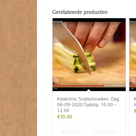
Gerelateerde producten
Kookclinic Snijtechnieken. Dag:
K
06-09-2020 Tijdstip: 10.00 –
h
12.00
€
35.00
Lees verder
Toon details