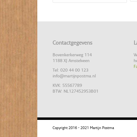
Contactgegevens
L
Bovenkerkerweg 114
W
1188 XJ Amstelveen
h
F
Tel: 020 44 00 123
info@martijnpostma.nl
KVK: 55567789
BTW: NL127452953B01
Copyright 2016 - 2021 Martijn Postma