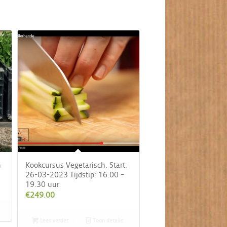
n
Kookcursus Vegetarisch. Start:
26-03-2023 Tijdstip: 16.00 –
19.30 uur
€
249.00
Lees verder
Toon details