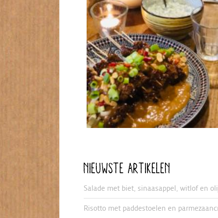
NIEUWSTE ARTIKELEN
Salade met biet, sinaasappel, witlof en ol
Risotto met paddestoelen en parmezaanc