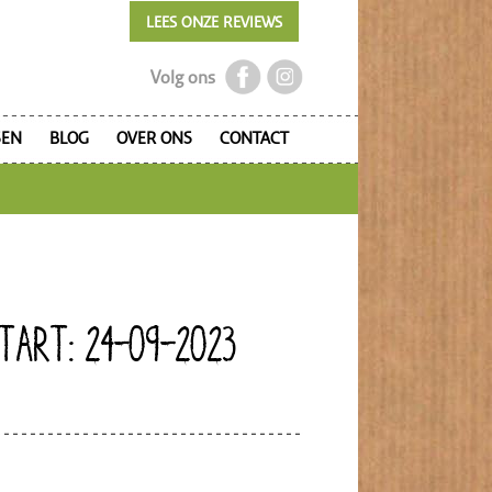
LEES ONZE REVIEWS
Volg ons
SEN
BLOG
OVER ONS
CONTACT
TART: 24-09-2023