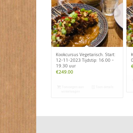
Kookcursus Vegetarisch. Start:
K
12-11-2023 Tijdstip: 16.00 –
0
19.30 uur
€
249.00
Toevoegen aan
Toon details
winkelwagen